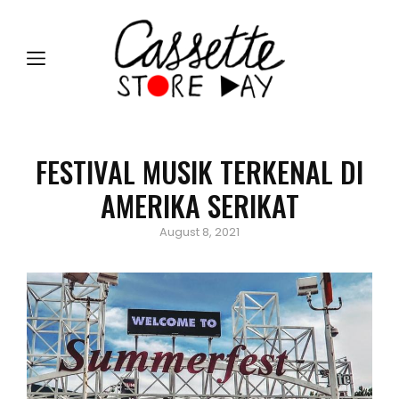
FESTIVAL MUSIK TERKENAL DI
AMERIKA SERIKAT
P
August 8, 2021
o
s
t
e
d
o
n