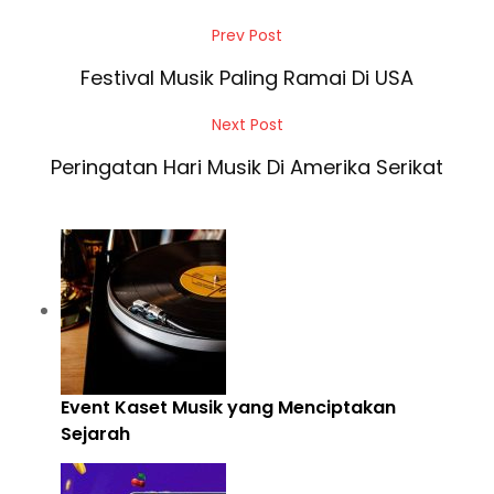
P
Prev Post
P
o
r
Festival Musik Paling Ramai Di USA
s
e
Next Post
N
t
v
e
Peringatan Hari Musik Di Amerika Serikat
n
i
x
a
o
t
u
v
P
s
i
o
P
g
s
o
a
t
s
t
Event Kaset Musik yang Menciptakan
t
i
Sejarah
o