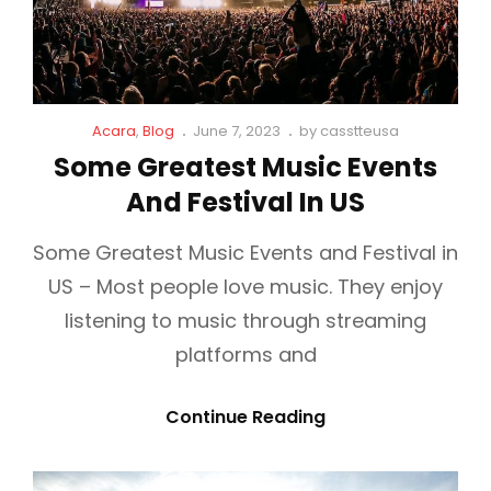
A
L
M
T
B
H
L
I
C
P
Acara
,
Blog
June 7, 2023
by
casstteusa
I
N
a
o
Some Greatest Music Events
N
G
t
s
And Festival In US
L
t
G
S
i
e
T
n
d
Some Greatest Music Events and Festival in
O
k
o
US – Most people love music. They enjoy
s
n
F
listening to music through streaming
I
platforms and
N
D
S
Continue Reading
I
O
N
M
2