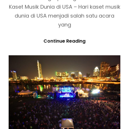
E
Kaset Musik Dunia di USA – Hari kaset musik
N
dunia di USA menjadi salah satu acara
T
yang
S
A
I
Continue Reading
N
N
D
F
F
O
E
R
S
M
T
A
I
S
V
I
A
L
L
E
I