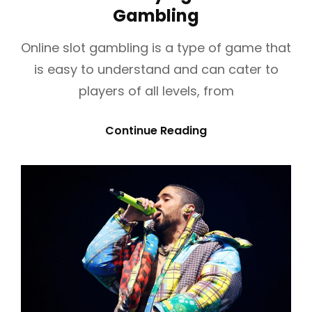
Gambling
L
t
I
i
e
K
n
d
Online slot gambling is a type of game that
Y
k
o
is easy to understand and can cater to
s
n
A
players of all levels, from
N
G
H
Continue Reading
M
O
E
W
N
T
C
O
I
W
P
I
T
N
A
P
K
L
A