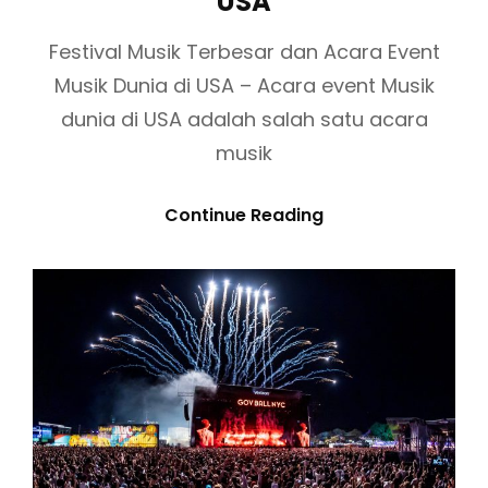
USA
A
n
d
S
R
k
o
Festival Musik Terbesar dan Acara Event
s
n
K
A
Musik Dunia di USA – Acara event Musik
A
E
dunia di USA adalah salah satu acara
N
V
B
musik
E
E
N
T
F
Continue Reading
T
T
E
H
O
S
A
R
T
R
I
I
V
K
A
A
L
S
M
E