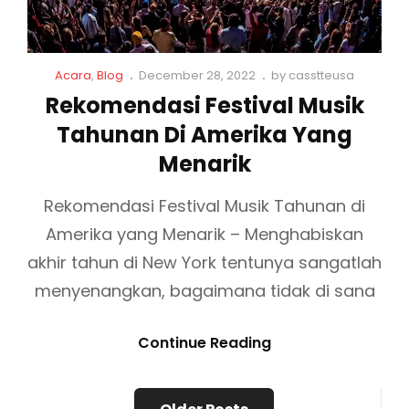
U
T
S
M
I
U
C
P
Acara
,
Blog
December 28, 2022
by
casstteusa
K
S
a
o
Rekomendasi Festival Musik
T
I
t
s
E
Tahunan Di Amerika Yang
K
L
t
i
e
R
D
Menarik
n
d
B
U
k
o
Rekomendasi Festival Musik Tahunan di
E
N
s
n
S
Amerika yang Menarik – Menghabiskan
I
A
A
akhir tahun di New York tentunya sangatlah
R
D
menyenangkan, bagaimana tidak di sana
D
I
A
U
R
Continue Reading
N
S
E
A
A
K
P