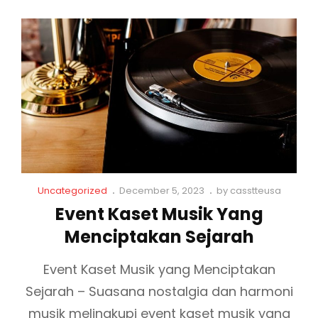
C
P
Uncategorized
December 5, 2023
by
casstteusa
a
o
Event Kaset Musik Yang
t
s
Menciptakan Sejarah
L
t
i
e
n
d
Event Kaset Musik yang Menciptakan
k
o
Sejarah – Suasana nostalgia dan harmoni
s
n
musik melingkupi event kaset musik yang