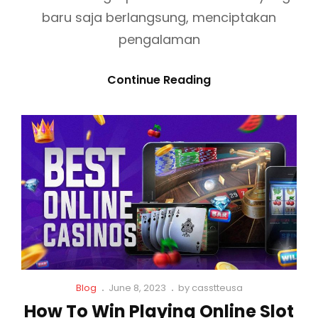
baru saja berlangsung, menciptakan
pengalaman
E
Continue Reading
V
E
N
T
K
A
S
E
T
M
C
P
Blog
June 8, 2023
by
casstteusa
U
a
o
How To Win Playing Online Slot
S
t
s