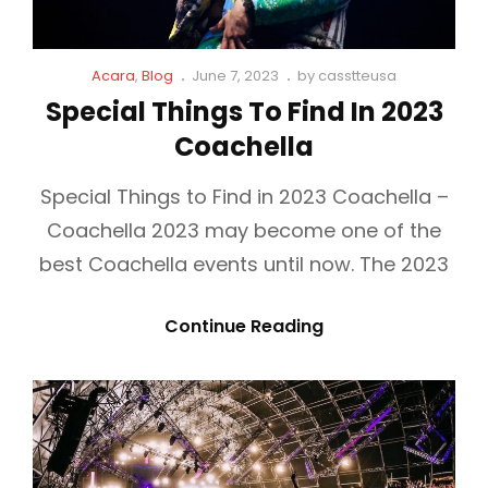
A
N
Y
S
C
P
Acara
,
Blog
June 7, 2023
by
casstteusa
I
E
a
o
Special Things To Find In 2023
N
J
t
s
Coachella
G
L
t
A
i
e
O
R
n
d
Special Things to Find in 2023 Coachella –
N
A
k
o
Coachella 2023 may become one of the
L
s
n
H
best Coachella events until now. The 2023
I
N
E
S
Continue Reading
S
P
L
E
O
C
T
I
G
A