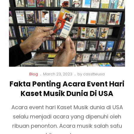
D
A
O
U
J
N
N
I
L
I
B
I
A
D
N
D
I
E
I
T
V
U
O
I
S
N
C
P
Blog
March 23, 2023
by
casstteusa
A
A
T
a
o
Fakta Penting Acara Event Hari
M
O
t
s
O
Kaset Musik Dunia Di USA
L
t
N
i
e
B
n
d
Acara event hari Kaset Musik dunia di USA
I
k
o
selalu menjadi acara yang dipenuhi oleh
L
s
n
E
ribuan penonton. Acara musik salah satu
Y