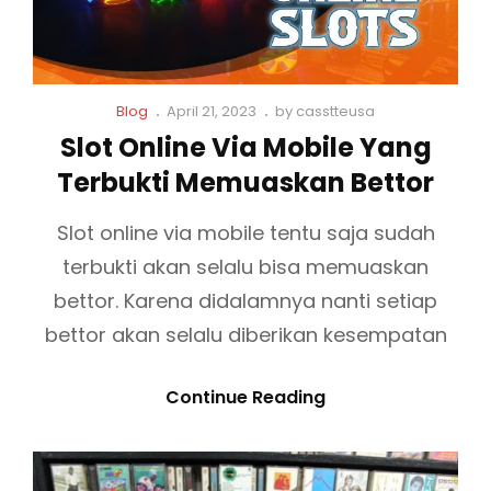
R
S
A
I
H
K
A
S
C
P
Blog
April 21, 2023
by
casstteusa
R
P
a
o
Slot Online Via Mobile Yang
I
E
t
s
Terbukti Memuaskan Bettor
L
t
K
S
i
e
A
I
n
d
Slot online via mobile tentu saja sudah
S
A
k
o
terbukti akan selalu bisa memuaskan
s
n
E
L
bettor. Karena didalamnya nanti setiap
T
D
bettor akan selalu diberikan kesempatan
M
I
U
U
S
Continue Reading
S
S
L
I
A
O
K
W
T