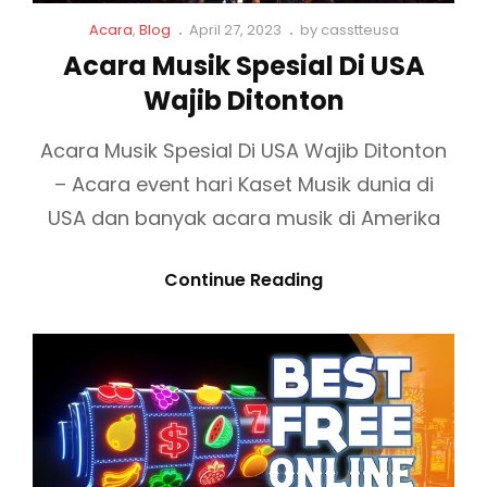
N
N
C
P
Acara
,
Blog
April 27, 2023
by
casstteusa
G
U
a
o
Acara Musik Spesial Di USA
K
t
s
S
A
Wajib Ditonton
L
t
i
e
P
n
d
Acara Musik Spesial Di USA Wajib Ditonton
M
k
o
– Acara event hari Kaset Musik dunia di
E
s
n
N
USA dan banyak acara musik di Amerika
G
E
A
Continue Reading
N
C
A
A
I
R
A
A
C
M
A
U