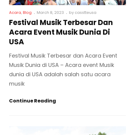
C
P
Acara
,
Blog
March 8, 2023
by
casstteusa
a
o
Festival Musik Terbesar Dan
t
s
Acara Event Musik Dunia Di
L
t
i
e
USA
n
d
k
o
Festival Musik Terbesar dan Acara Event
s
n
Musik Dunia di USA – Acara event Musik
dunia di USA adalah salah satu acara
musik
F
Continue Reading
E
S
T
I