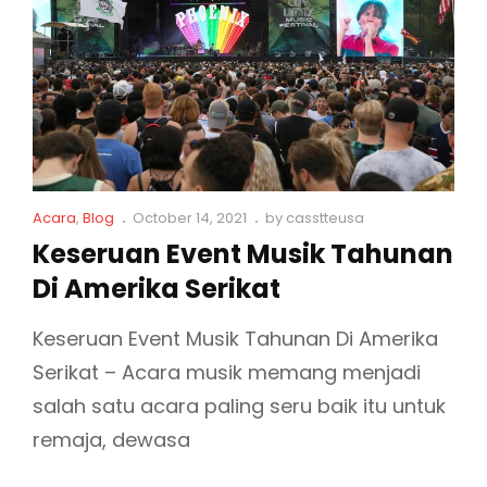
I
E
V
E
N
T
M
C
P
Acara
,
Blog
October 14, 2021
by
casstteusa
a
o
U
Keseruan Event Musik Tahunan
t
s
S
Di Amerika Serikat
L
t
I
i
e
n
d
K
Keseruan Event Musik Tahunan Di Amerika
k
o
T
Serikat – Acara musik memang menjadi
s
n
E
salah satu acara paling seru baik itu untuk
R
remaja, dewasa
B
A