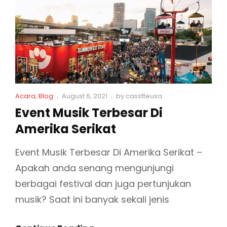
I
M
A
E
M
N
E
A
R
R
I
I
K
C
P
Acara
,
Blog
August 6, 2021
by
casstteusa
K
a
o
Event Musik Terbesar Di
A
D
t
s
S
Amerika Serikat
I
L
t
E
i
e
E
n
d
Event Musik Terbesar Di Amerika Serikat –
R
V
k
o
I
Apakah anda senang mengunjungi
E
s
n
K
berbagai festival dan juga pertunjukan
N
A
T
musik? Saat ini banyak sekali jenis
T
M
U