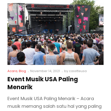
V
A
L
M
U
S
I
K
T
E
C
P
Acara
,
Blog
November 14, 2021
by
casstteusa
R
a
o
Event Musik USA Paling
t
s
B
Menarik
L
t
E
i
e
S
n
d
Event Musik USA Paling Menarik – Acara
k
o
A
musik memang salah satu hal yang paling
s
n
R