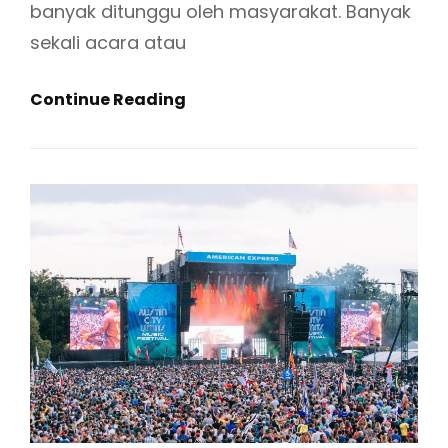
banyak ditunggu oleh masyarakat. Banyak
D
sekali acara atau
A
N
E
Continue Reading
A
V
C
E
A
N
R
T
A
M
E
U
V
S
E
I
N
K
T
U
M
S
U
A
S