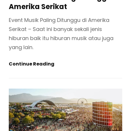
I
Amerika Serikat
L
t
K
i
e
n
d
Event Musik Paling Ditunggu di Amerika
T
k
o
A
Serikat – Saat ini banyak sekali jenis
s
n
H
hiburan baik itu hiburan musik atau juga
U
yang lain.
N
A
E
Continue Reading
N
V
D
E
I
N
A
T
M
M
E
U
R
S
I
I