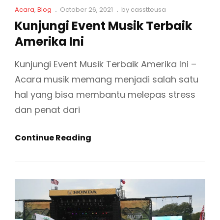
P
C
P
Acara
,
Blog
October 26, 2021
by
casstteusa
I
a
o
A
Kunjungi Event Musik Terbaik
K
t
s
L
Amerika Ini
D
L
t
I
i
e
U
n
d
N
Kunjungi Event Musik Terbaik Amerika Ini –
N
k
o
G
Acara musik memang menjadi salah satu
I
s
n
M
hal yang bisa membantu melepas stress
A
E
D
dan penat dari
N
I
A
U
K
Continue Reading
R
S
U
I
A
N
K
J
U
N
G