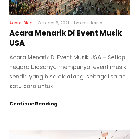
K
K
A
P
S
C
P
Acara
,
Blog
October 8, 2021
by
casstteusa
A
a
o
E
Acara Menarik Di Event Musik
L
t
s
R
USA
I
L
t
I
i
e
N
n
d
K
Acara Menarik Di Event Musik USA – Setiap
G
k
o
A
negara biasanya mempunyai event musik
D
s
n
T
sendiri yang bisa didatangi sebagai salah
I
T
satu cara untuk
U
N
A
Continue Reading
G
C
G
A
U
R
D
A